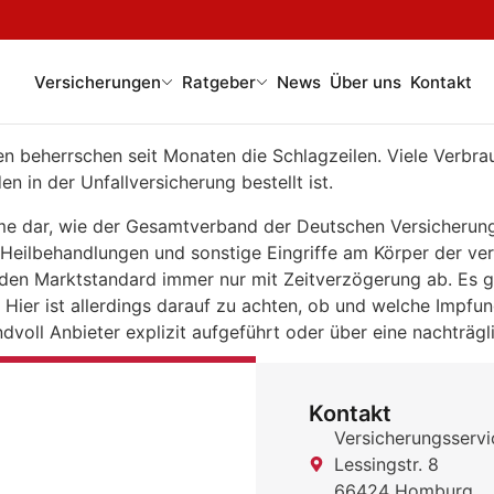
Versicherungen
Ratgeber
News
Über uns
Kontakt
eherrschen seit Monaten die Schlagzeilen. Viele Verbrauc
n in der Unfallversicherung bestellt ist.
me dar, wie der Gesamtverband der Deutschen Versicherungs
eilbehandlungen und sonstige Eingriffe am Körper der ve
den Marktstandard immer nur mit Zeitverzögerung ab. Es gib
Hier ist allerdings darauf zu achten, ob und welche Impf
dvoll Anbieter explizit aufgeführt oder über eine nachträgl
Kontakt
Versicherungsser
Lessingstr. 8
66424 Homburg