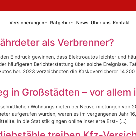
Versicherungen
Ratgeber
News
Über uns
Kontakt
ährdeter als Verbrenner?
den Eindruck gewinnen, dass Elektroautos leichter und häu
der häufigeren Berichterstattung über solche Ereignisse. T
Autos her. 2023 verzeichneten die Kaskoversicherer 14.20
g in Großstädten – vor allem i
chschnittlichen Wohnungsmieten bei Neuvermietungen von 2
eter aufgerufen wurden, waren es im vergangenen Jahr 16,3
eilte. In die Statistik gingen online inserierte Erst- […]
diebstähle treiben Kfz-Versi